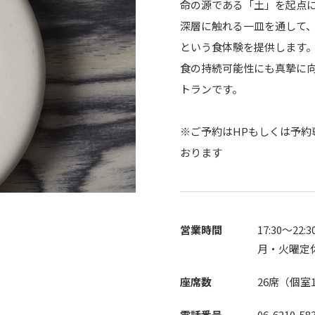
命の源である「土」を起点
深層に触れる一皿を通して
という食体験を提供します
食の持続可能性にも真摯に
トランです。
※ご予約はHPもしくは予約専用
おります
営業時間
17:30～22
月・火曜定
座席数
26席（個室
電話番号
06-6210-