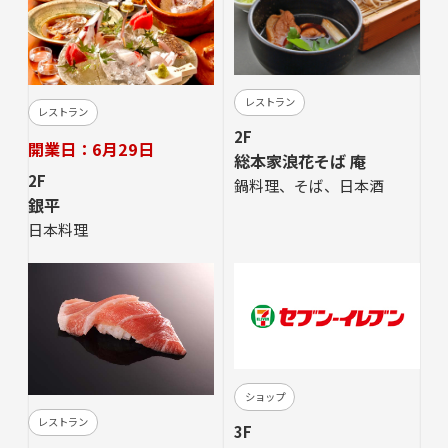
レストラン
レストラン
2F
開業日：6月29日
総本家浪花そば 庵
2F
鍋料理、そば、日本酒
銀平
日本料理
ショップ
レストラン
3F