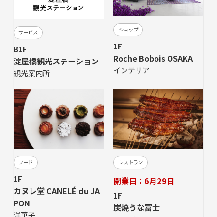
ショップ
サービス
1F
B1F
Roche Bobois OSAKA
淀屋橋観光ステーション
インテリア
観光案内所
フード
レストラン
1F
開業日：6月29日
カヌレ堂 CANELÉ du JA
1F
PON
炭焼うな富士
洋菓子